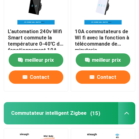
L'automation 240v Wifi
10A commutateurs de
Smart commute la
WI fi avec la fonction à
température 0-40℃ du
télécommande de
fonctionnement 10A
minuterie
meilleur prix
meilleur prix
Contact
Contact
Maison
Commutateur intelligent Zigbee
(15)
Produits
Au sujet de nous