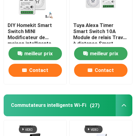
DIY Homekit Smart
Tuya Alexa Timer
Switch MINI
Smart Switch 10A
Modificateur de
Module de relais Travail
maison intelligente
à distance Smart
Tuya Zigbee Module de
Switch prise en charge
meilleur prix
meilleur prix
relais support
de la commande vocale
télécommande et
Google Alexa facile à
commande vocale
installer
Contact
Contact
facile à installer
Commutateurs intelligents Wi-Fi
(27)