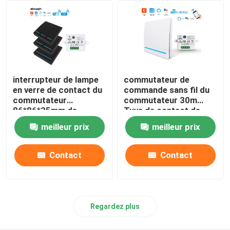
Sonnette visuelle de Wifi
Sonnette étanche sans fil
interrupteur de lampe
commutateur de
Ampoule LED Wi-Fi intelligente
en verre de contact du
commande sans fil du
commutateur
commutateur 30m
86*86*35mm de
Tuya de contact de
contact de Zigbee du
400W Zigbee
Panneau d'écran tactile de la maison intelligente
meilleur prix
meilleur prix
filet 400W
Une prise de prise intelligente
Contact
Contact
Fermeture de sécurité intelligente
Regardez plus
Disjoncteur intelligent