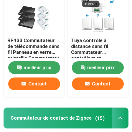
Commutateur à télécommande sans fil
Commutateur de contact de Zigbee
RF433 Commutateur
Tuya contrôle à
de télécommande sans
distance sans fil
fil Panneau en verre
Commutateur
Prise intelligente de Wifi
cristallin Commutateur
contrôleur et
tactile avec
récepteur correspond
meilleur prix
meilleur prix
disjoncteur 10A refaire
à tuya module de
Prise intelligente de Zigbee
circuit de l'ancienne
soutien Google Alexa
version
contrôle vocal
Contact
Contact
Prise intelligente de Homekit
Commutateur sans fil autoalimenté
Commutateur de contact de Zigbee
(15)
Capteur d'alarme intelligent