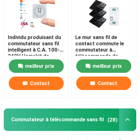
Visite d'usine
Individu produisant du
Le mur sans fil de
Contrôle de qualité
commutateur sans fil
contact commute le
intelligent à C.A. 100-
commutateur à
240V Homekit de
télécommande de
Contactez-nous
commutateur de
panneau en verre de
meilleur prix
meilleur prix
Zigbee
luxe des ensembles
RF433 1gang
Demandez une citation
Contact
Contact
Commutateur intelligent de Homekit
Commutateurs intelligents Wi-Fi
Commutateur à télécommande sans fil
(28)
Commutateur intelligent Zigbee