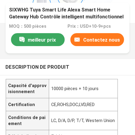
SIXWHG Tuya Smart Life Alexa Smart Home
Gateway Hub Contrôle intelligent multifonctionnel
pour toute la maison pour les appareils Bluetooth
MOQ：500 pièces
Prix：USD+10-9+pcs
Zigbee
meilleur prix
Contactez nous
DESCRIPTION DE PRODUIT
Capacité d'approv
10000 pièces + 10 jours
isionnement
Certification
CE,ROHS,DOC,LVD,RED
Conditions de pai
LC, D/A, D/P, T/T, Western Union
ement