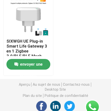
SIXWGH UE Plug-in
Smart Life Gateway 3
en 1 Zigbee
3.0/BLE/BLE Mesh
Hub 128+ Dispositifs
envoyer une
de commande Alexa
App Home Smart
demande
Home Wifi
Maison
Aperçu
Au sujet de nous
Contactez-nous
Desktop Site
Produits
Plan du site
Politique de confidentialité
Au sujet de nous