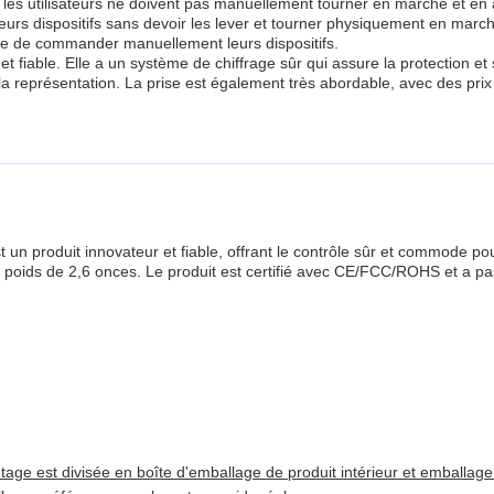
 les utilisateurs ne doivent pas manuellement tourner en marche et en ar
urs dispositifs sans devoir les lever et tourner physiquement en marche
cile de commander manuellement leurs dispositifs.
et fiable. Elle a un système de chiffrage sûr qui assure la protection et
 la représentation. La prise est également très abordable, avec des p
n produit innovateur et fiable, offrant le contrôle sûr et commode po
oids de 2,6 onces. Le produit est certifié avec CE/FCC/ROHS et a passé
 est divisée en boîte d'emballage de produit intérieur et emballage 