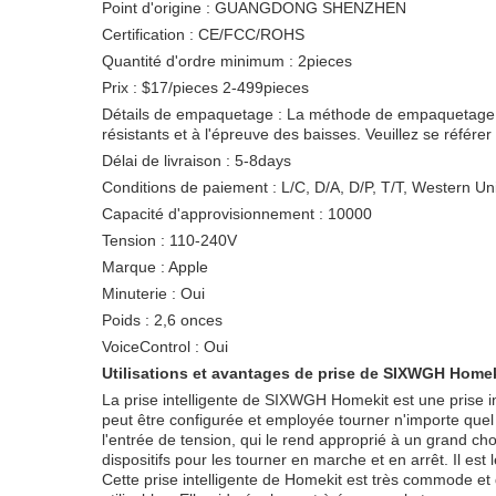
Point d'origine : GUANGDONG SHENZHEN
Certification : CE/FCC/ROHS
Quantité d'ordre minimum : 2pieces
Prix : $17/pieces 2-499pieces
Détails de empaquetage : La méthode de empaquetage est
résistants et à l'épreuve des baisses. Veuillez se référe
Délai de livraison : 5-8days
Conditions de paiement : L/C, D/A, D/P, T/T, Western Un
Capacité d'approvisionnement : 10000
Tension : 110-240V
Marque : Apple
Minuterie : Oui
Poids : 2,6 onces
VoiceControl : Oui
Utilisations et avantages de prise de SIXWGH Home
La prise intelligente de SIXWGH Homekit est une prise in
peut être configurée et employée tourner n'importe que
l'entrée de tension, qui le rend approprié à un grand ch
dispositifs pour les tourner en marche et en arrêt. Il est
Cette prise intelligente de Homekit est très commode et