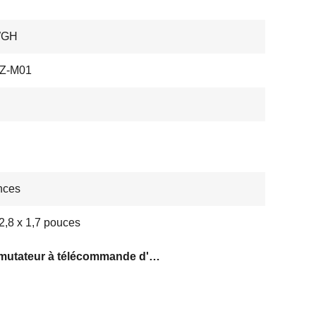
WGH
Z-M01
nces
 2,8 x 1,7 pouces
Commutateur à télécommande d'APPLI