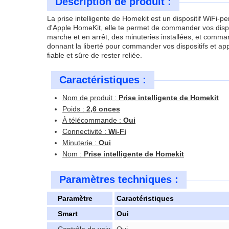
Description de produit :
La prise intelligente de Homekit est un dispositif WiFi-p
d'Apple HomeKit, elle te permet de commander vos disposi
marche et en arrêt, des minuteries installées, et comma
donnant la liberté pour commander vos dispositifs et app
fiable et sûre de rester reliée.
Caractéristiques :
Nom de produit :
Prise intelligente de Homekit
Poids :
2,6 onces
À télécommande :
Oui
Connectivité :
Wi-Fi
Minuterie :
Oui
Nom :
Prise intelligente de Homekit
Paramètres techniques :
Paramètre
Caractéristiques
Smart
Oui