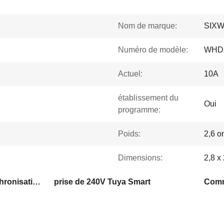
Nom de marque:
SIX
Numéro de modèle:
WHD
Actuel:
10A
établissement du
Oui
programme:
Poids:
2,6 o
Dimensions:
2,8 x
Prise intelligente de synchronisation de Tuya
prise de 240V Tuya Smart