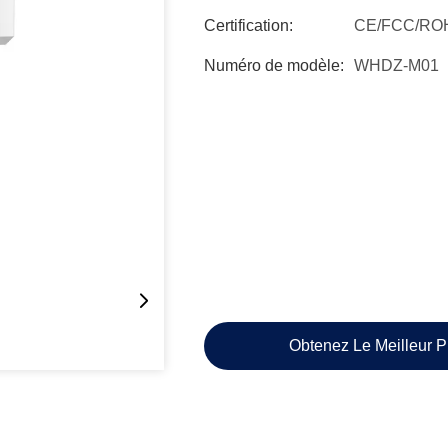
Certification:
CE/FCC/RO
Numéro de modèle:
WHDZ-M01
Obtenez Le Meilleur P