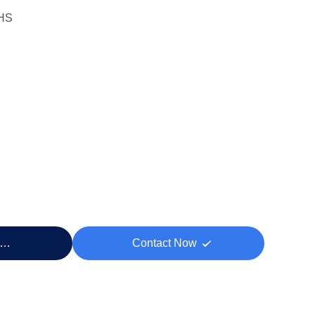
HS
rix
Contact Now