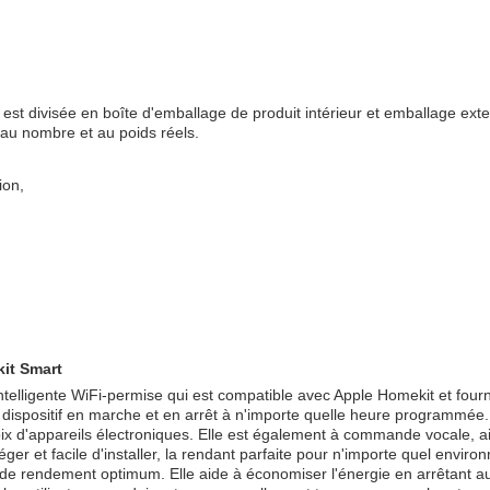
 divisée en boîte d'emballage de produit intérieur et emballage exter
r au nombre et au poids réels.
ion,
kit Smart
telligente WiFi-permise qui est compatible avec Apple Homekit et fourni
l dispositif en marche et en arrêt à n'importe quelle heure programm
oix d'appareils électroniques. Elle est également à commande vocale, ai
 léger et facile d'installer, la rendant parfaite pour n'importe quel env
 de rendement optimum. Elle aide à économiser l'énergie en arrêtant a