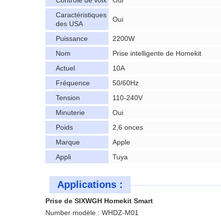
Contrôle de voix
Oui
Caractéristiques
Oui
des USA
Puissance
2200W
Nom
Prise intelligente de Homekit
Actuel
10A
Fréquence
50/60Hz
Tension
110-240V
Minuterie
Oui
Poids
2,6 onces
Marque
Apple
Appli
Tuya
Applications :
Prise de SIXWGH Homekit Smart
Number modèle : WHDZ-M01