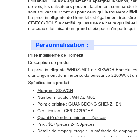
utilisables. Elle aide également à épargner le temps, car
de voix, les utilisateurs peuvent facilement commander le
sont souvent sur vont ou pour ceux qui le trouvent diffi
La prise intelligente de Homekit est également très sûre 
CE/FCC/ROHS a certifié, qui assure de haute qualité et
morceaux, lui faisant un grand choix pour n'importe qui.
Personnalisation :
Prise intelligente de Homekit
Description de produit
La prise intelligente WHDZ-M01 de SIXWGH Homekit est u
d'arrangement de minuterie, de puissance 2200W, et un p
Spécifications produit
Marque :
SIXWGH
Number modèle :
WHDZ-M01
Point d'origine :
GUANGDONG SHENZHEN
Certification :
CE/FCC/ROHS
Quantité d'ordre minimum :
2pieces
Prix :
$17/pieces 2-499pieces
Détails de empaquetage :
La méthode de empaquetage