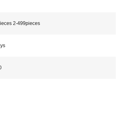
ieces 2-499pieces
ays
0