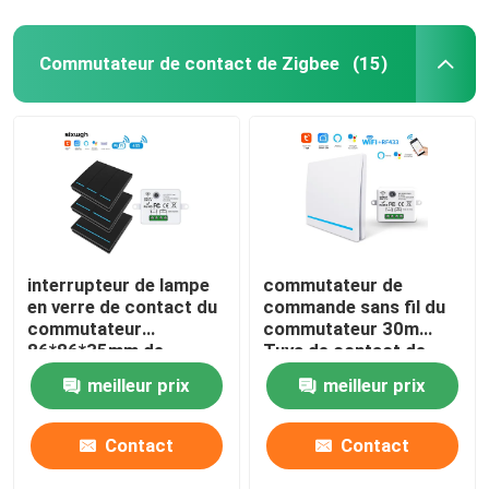
Commutateur de contact de Zigbee
(15)
interrupteur de lampe
commutateur de
en verre de contact du
commande sans fil du
commutateur
commutateur 30m
86*86*35mm de
Tuya de contact de
contact de Zigbee du
400W Zigbee
meilleur prix
meilleur prix
filet 400W
Contact
Contact