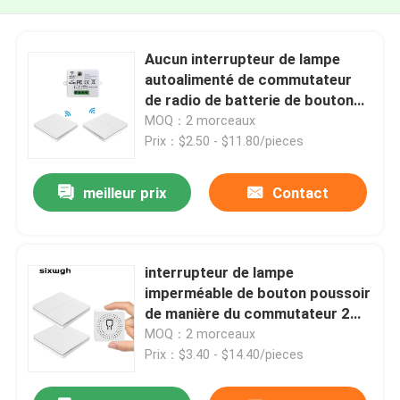
Aucun interrupteur de lampe
autoalimenté de commutateur
de radio de batterie de bouton
poussoir cinétique de balancier
MOQ：2 morceaux
Prix：$2.50 - $11.80/pieces
meilleur prix
Contact
interrupteur de lampe
imperméable de bouton poussoir
de manière du commutateur 2
d'énergie cinétique de radio de
MOQ：2 morceaux
16A 433Mhz
Prix：$3.40 - $14.40/pieces