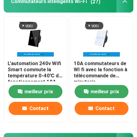
Commutateurs intelligents Wi-Fi
(27)
Commutateur à télécommande sans fil
Commutateur de contact de Zigbee
Prise intelligente de Wifi
L'automation 240v Wifi
10A commutateurs de
Smart commute la
WI fi avec la fonction à
Prise intelligente de Zigbee
température 0-40℃ du
télécommande de
fonctionnement 10A
minuterie
meilleur prix
meilleur prix
Prise intelligente de Homekit
Contact
Contact
Commutateur sans fil autoalimenté
Capteur d'alarme intelligent