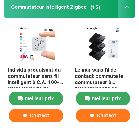
Commutateur intelligent Zigbee
(15)
Sonnette visuelle de Wifi
Sonnette étanche sans fil
Ampoule LED Wi-Fi intelligente
Individu produisant du
Le mur sans fil de
Panneau d'écran tactile de la maison intelligente
commutateur sans fil
contact commute le
intelligent à C.A. 100-
commutateur à
240V Homekit de
télécommande de
Une prise de prise intelligente
commutateur de
panneau en verre de
meilleur prix
meilleur prix
Zigbee
luxe des ensembles
RF433 1gang
Fermeture de sécurité intelligente
Contact
Contact
Disjoncteur intelligent