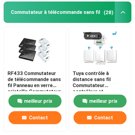
Commutateur à télécommande sans fil
(28)
Caméra de surveillance intelligente
Le portail de Zigbee
Le portail de Zigbee
RF433 Commutateur
Tuya contrôle à
de télécommande sans
distance sans fil
fil Panneau en verre
Commutateur
cristallin Commutateur
contrôleur et
tactile avec
récepteur correspond
meilleur prix
meilleur prix
disjoncteur 10A refaire
à tuya module de
circuit de l'ancienne
soutien Google Alexa
version
contrôle vocal
Contact
Contact