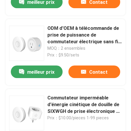
meilleur prix
Contact
ODM d'OEM à télécommande de
prise de puissance de
commutateur électrique sans fil
de débouché de SIXWGH
MOQ：2 ensembles
Prix：$9.50/sets
meilleur prix
Contact
Commutateur imperméable
d'énergie cinétique de douille de
SIXWGH de prise électronique à
télécommande d'UE
Prix：$10.00/pieces 1-99 pieces