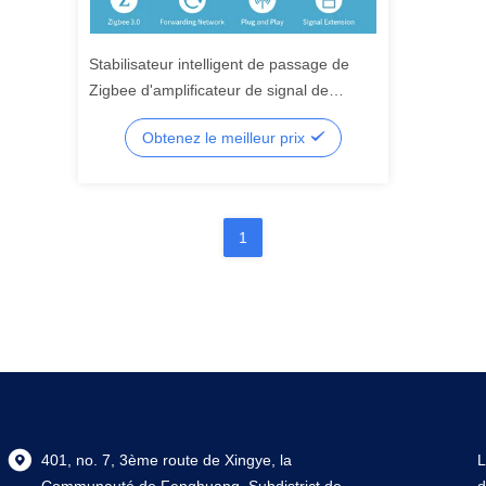
Stabilisateur intelligent de passage de
Zigbee d'amplificateur de signal de
répétiteur de passage de ZigBee de
Obtenez le meilleur prix
graffiti
1
401, no. 7, 3ème route de Xingye, la
L